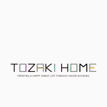
3人に1人は悩む土地探し、
【平屋にしたい】夢を叶え
建築家と探す【土地探しの
る平屋の家づくり相談会
コツ勉強会】4/7（日）
Contact
お問い合わせ
Consultation