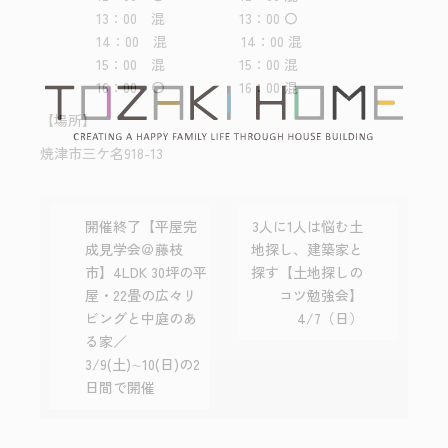
13：00 混 13：00 〇
14：00 混 14：00 混
15：00 混 15：00 混
16：00 〇 16：00 混
【場所】
焼津市三ケ名918-13
開催終了【平屋完
3人に1人は悩む土
成見学会＠藤枝
地探し、建築家と
市】4LDK 30坪の平
探す【土地探しの
屋・22畳の広々リ
コツ勉強会】
ビングと中庭のあ
4/7（日）
る家／
3/9(土)∼10(日)の2
日間で開催