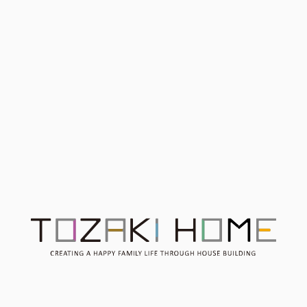
平屋のお家はなぜ人気なの
か？？平屋を考えている方
【8月1日・2日限定】完成
必見です！
見学会 ー永く愛せる、ブ
ラックモダンの住まいー
※要予約
Contact
お問い合わせ