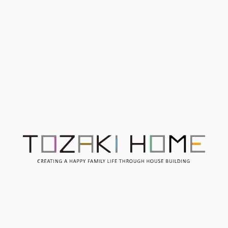
開催終了 ご来場ありがと
うございました！ 完成見
【分譲地のご紹介】
学会 【7/29(土)30日】
Contact
お問い合わせ
Consultation