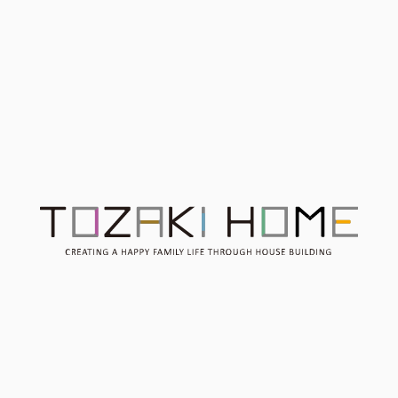
ムダのない生活動線を追求
平屋のお家はなぜ人気なの
した平屋【モデルハウス見
か？？平屋を考えている方
学会】11/30.12/1
必見です！
Contact
お問い合わせ
Consultation
無料相談