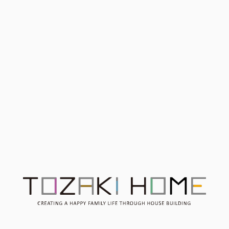
地探しを始める前に 知っ
ておきたい「土地探しのコ
ツ」第2弾！！
開催終了 行かざぁ！！Ｗ
Ｗ（笑笑）祭 多くのご来
【8月1日・2日限定】完成
場ありがとうございました
見学会 ー永く愛せる、ブ
ラックモダンの住まいー
※要予約
Contact
お問い合わせ