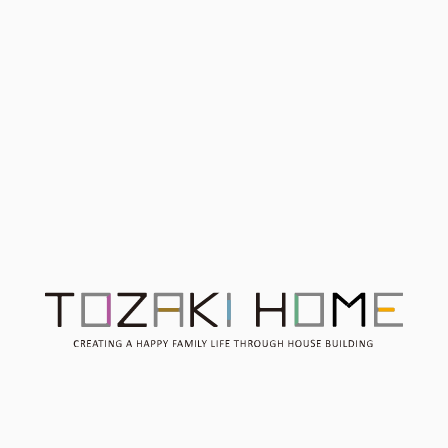
開催終了 ご参加ありがと
開催終了【後悔しない家づ
うございました【予約制5
くり相談会】＠焼津市開催
月28日 Sun 開催】住宅ロ
ーンなどの資金に関するお
悩みにお金のプロがお応え
します
Contact
お問い合わせ