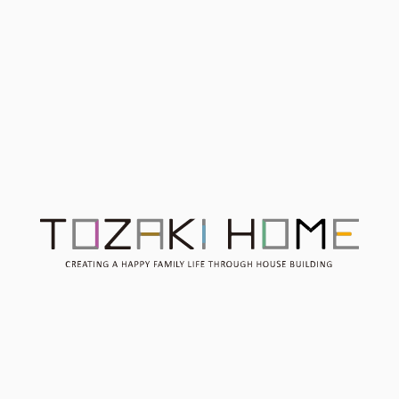
【整えたデザインと、考え
抜いた回遊動線】 藤枝
市 ご来場ありがとうござ
いました
Contact
お問い合わせ
Consultation
無料相談