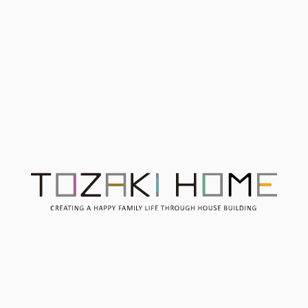
家事も暮らしもスマート
モデルハウスにお客様
に。平屋という選択 ＠平
屋完成見学会 開催終了
Contact
お問い合わせ
Consultation
無料相談