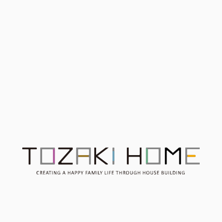
開催終了 ご来場ありがと
開催終了【平屋完成見学会
うございました【４月２２
＠藤枝市】4LDK 30坪の平
日㈯２３日㈰】注文住宅
屋・22畳の広々リビングと
完成見学会 （焼津市城之
中庭のある家／
腰
3/9(土)∼10(日)の2日間で
※4/22は予約が何件か入
開催
っております。お早目のご
予約をお願いします。
Contact
お問い合わせ