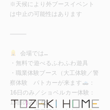
※天候により外ブースイベント
は中止の可能性はあります

⸻

 会場では…

・無料で遊べるふわふわ遊具

・職業体験ブース（大工体験／警
察体験　パトカーが来ます
：
16日のみ／ショベルカー体験：
15日のみ）など
