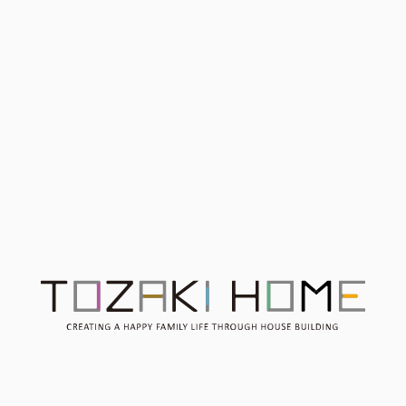
開催終了 【予約制4月2
開催終了 お金のプロに聞
日 Sun 開催】土地探しを
く住宅ローン勉強会 2月
はじめる前に 知っておき
11日（日）
たい『土地探しのコツ』
土地探しは今後もお手伝い
させて頂きます。
Contact
お問い合わせ